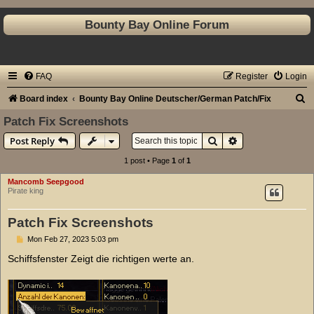
Bounty Bay Online Forum
FAQ
Register
Login
S
Board index
Bounty Bay Online Deutscher/German Patch/Fix
e
Patch Fix Screenshots
a
Search
Advanced search
Post Reply
r
1 post • Page
1
of
1
c
Mancomb Seepgood
h
Pirate king
Patch Fix Screenshots
P
Mon Feb 27, 2023 5:03 pm
o
s
Schiffsfenster Zeigt die richtigen werte an.
t